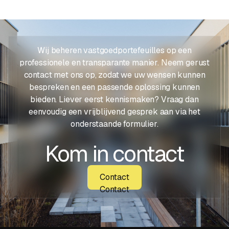
Wij beheren vastgoedportefeuilles op een
professionele en transparante manier. Neem gerust
contact met ons op, zodat we uw wensen kunnen
bespreken en een passende oplossing kunnen
bieden. Liever eerst kennismaken? Vraag dan
eenvoudig een vrijblijvend gesprek aan via het
onderstaande formulier.
Kom in contact
Contact
Contact